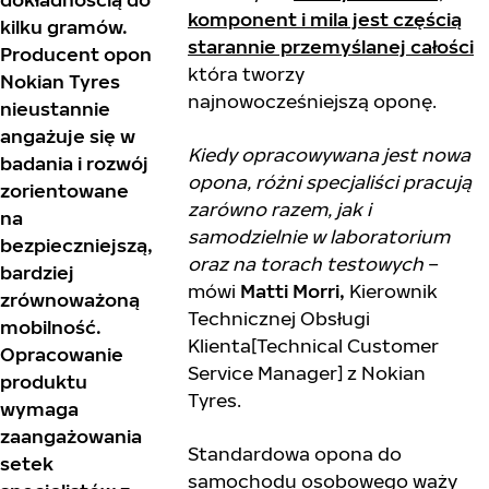
komponent i mila jest częścią
kilku gramów.
starannie przemyślanej całości
Producent opon
która tworzy
Nokian Tyres
najnowocześniejszą oponę.
nieustannie
angażuje się w
Kiedy opracowywana jest nowa
badania i rozwój
opona, różni specjaliści pracują
zorientowane
zarówno razem, jak i
na
samodzielnie w laboratorium
bezpieczniejszą,
oraz na torach testowych
–
bardziej
mówi
Matti Morri,
Kierownik
zrównoważoną
Technicznej Obsługi
mobilność.
Klienta[Technical Customer
Opracowanie
Service Manager] z Nokian
produktu
Tyres.
wymaga
zaangażowania
Standardowa opona do
setek
samochodu osobowego waży