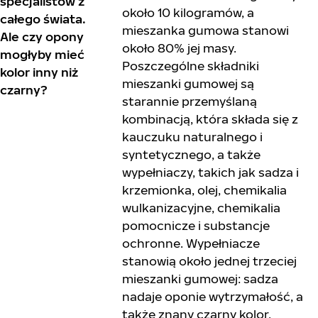
specjalistów z
około 10 kilogramów, a
całego świata.
mieszanka gumowa stanowi
Ale czy opony
około 80% jej masy.
mogłyby mieć
Poszczególne składniki
kolor inny niż
mieszanki gumowej są
czarny?
starannie przemyślaną
kombinacją, która składa się z
kauczuku naturalnego i
syntetycznego, a także
wypełniaczy, takich jak sadza i
krzemionka, olej, chemikalia
wulkanizacyjne, chemikalia
pomocnicze i substancje
ochronne. Wypełniacze
stanowią około jednej trzeciej
mieszanki gumowej: sadza
nadaje oponie wytrzymałość, a
także znany czarny kolor,