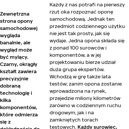
Każdy z nas potrafi na pierwszy
rzut oka rozpoznać oponę
Zewnętrzna
samochodową. Jednak ten
strona opony
przedmiot codziennego użytku
samochodowej
nie jest tak prosty, jak się
wygląda
wydaje. Jedna opona składa się
banalnie, ale
z ponad 100 surowców i
wygląd może
komponentów, a w jej
być mylący.
projektowaniu bierze udział
Czarny, okrągły
duża grupa ekspertów.
kształt zawiera
Wchodzą w grę także lata
precyzyjnie
testów; zanim opona zostanie
dobraną
wprowadzona na rynek,
technologię i
przejedzie miliony kilometrów
kilka
zarówno w codziennym ruchu
komponentów,
drogowym, jak i na
które odmierza
zamkniętych torach
się z
testowych.
Każdy surowiec,
dokładnością do