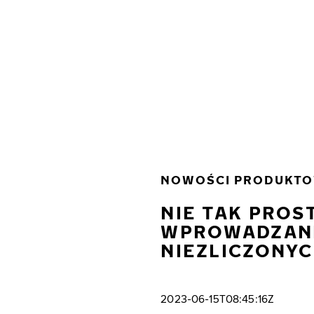
Przejdź do głównej treści
Strona główna
NOWOŚCI PRODUKT
NIE TAK PROST
WPROWADZANI
NIEZLICZONYC
2023-06-15T08:45:16Z