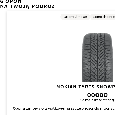
6 OPON
NA TWOJĄ PODRÓŻ
Opony zimowe
Samochody e
NOKIAN TYRES SNOW
Nie ma jeszcze recenzji
Opona zimowa o wyjątkowej przyczepności do mocny