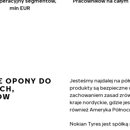
operacyjny segmentów,
Pracowników na całym 
mln EUR
E OPONY DO
Jesteśmy najdalej na p
CH,
produkty są bezpieczne 
ÓW
zachowaniem zasad zrów
kraje nordyckie, gdzie j
również Ameryka Północ
Nokian Tyres jest spółką