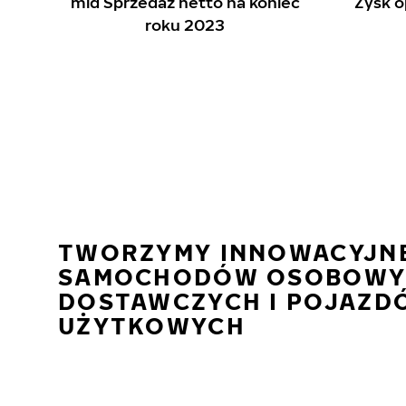
mld Sprzedaż netto na koniec
Zysk 
roku 2023
TWORZYMY INNOWACYJN
SAMOCHODÓW OSOBOWY
DOSTAWCZYCH I POJAZD
UŻYTKOWYCH