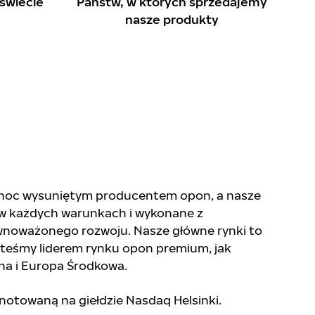
świecie
Państw, w których sprzedajemy
nasze produkty
ółnoc wysuniętym producentem opon, a nasze
w każdych warunkach i wykonane z
noważonego rozwoju. Nasze główne rynki to
esteśmy liderem rynku opon premium, jak
na i Europa Środkowa.
 notowaną na giełdzie Nasdaq Helsinki.