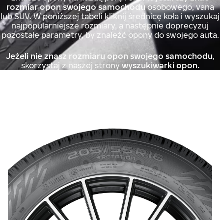
rozmiar opon swojego samochodu
osobowego, vana
lub SUV. W poniższej tabeli kliknij średnicę koła i wyszukaj
najpopularniejsze rozmiary, a następnie doprecyzuj
pozostałe parametry, by znaleźć opony do swojego auta.
Jeżeli nie znasz rozmiaru opon swojego samochodu
,
skorzystaj z naszej strony
wyszukiwarki opon.