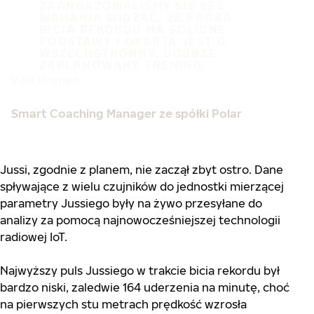
ZAANGAŻOWALIŚMY SIĘ BEZ
WAHANIA WIDZĄC, ŻE PRÓBA
BICIA REKORDU MA SOLIDNE
PODSTAWY I OPARTA JEST O
WSZECHSTRONNY, DOBRZE
ZAPLANOWANY TRENING.
Ville Uronen
Smart Coaching Manager ze spółki Polar
Jussi, zgodnie z planem, nie zaczął zbyt ostro. Dane
spływające z wielu czujników do jednostki mierzącej
parametry Jussiego były na żywo przesyłane do
analizy za pomocą najnowocześniejszej technologii
radiowej IoT.
Najwyższy puls Jussiego w trakcie bicia rekordu był
bardzo niski, zaledwie 164 uderzenia na minutę, choć
na pierwszych stu metrach prędkość wzrosła