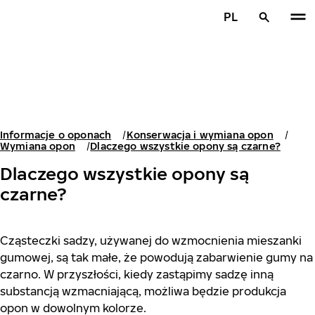
Przejdź do głównej treści
PL
Strona główna
Informacje o oponach
Konserwacja i wymiana opon
Wymiana opon
Dlaczego wszystkie opony są czarne?
Dlaczego wszystkie opony są
czarne?
Cząsteczki sadzy, używanej do wzmocnienia mieszanki
gumowej, są tak małe, że powodują zabarwienie gumy na
czarno. W przyszłości, kiedy zastąpimy sadzę inną
substancją wzmacniającą, możliwa będzie produkcja
opon w dowolnym kolorze.