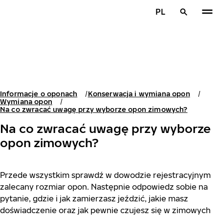
Przejdź do głównej treści
PL
Strona główna
Informacje o oponach
Konserwacja i wymiana opon
Wymiana opon
Na co zwracać uwagę przy wyborze opon zimowych?
Na co zwracać uwagę przy wyborze
opon zimowych?
Przede wszystkim sprawdź w dowodzie rejestracyjnym
zalecany rozmiar opon. Następnie odpowiedz sobie na
pytanie, gdzie i jak zamierzasz jeździć, jakie masz
doświadczenie oraz jak pewnie czujesz się w zimowych