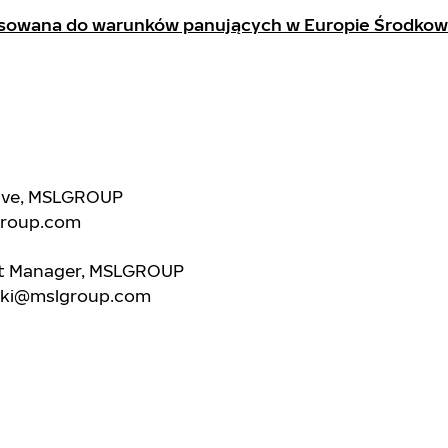
sowana do warunków panujących w Europie Środkow
tive, MSLGROUP
group.com
nt Manager, MSLGROUP
ski@mslgroup.com