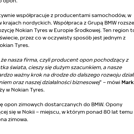
o opon.
ktywnie współpracuje z producentami samochodów, w
 krajach nordyckich. Współpraca z Grupą BMW rozsz
ozycję Nokian Tyres w Europie Środkowej. Ten region t
wiecie, przez co w oczywisty sposób jest jednym z
okian Tyres.
że nasza firma, czyli producent opon pochodzący z
tka świata, cieszy się dużym szacunkiem, a nasze
ardzo ważny krok na drodze do dalszego rozwoju dzia
iem oraz naszej działalności biznesowej
” – mówi
Mark
ży w Nokian Tyres.
cję opon zimowych dostarczanych do BMW. Opony
cej się w Nokii – miejscu, w którym ponad 80 lat temu
pona zimowa.