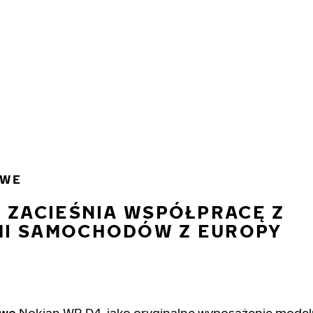
OWE
 ZACIEŚNIA WSPÓŁPRACĘ Z
I SAMOCHODÓW Z EUROPY
owe
Nokian WR D4, jako oryginalne wyposażenie model