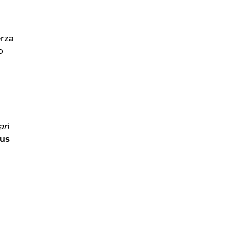
erza
o
łań
us