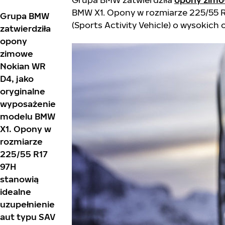
BMW X1. Opony w rozmiarze 225/55 R
Grupa BMW
(Sports Activity Vehicle) o wysokich 
zatwierdziła
opony
zimowe
Nokian WR
D4, jako
oryginalne
wyposażenie
modelu BMW
X1. Opony w
rozmiarze
225/55 R17
97H
stanowią
idealne
uzupełnienie
aut typu SAV