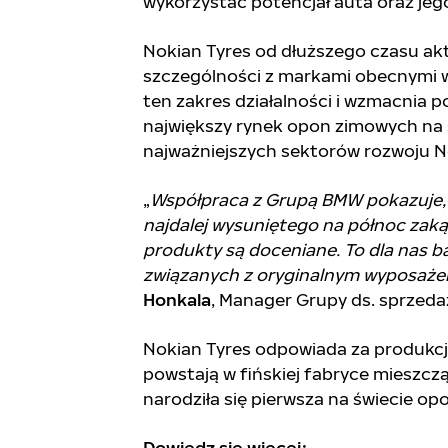
wykorzystać potencjał auta oraz jeg
Nokian Tyres od dłuższego czasu a
szczególności z markami obecnymi w
ten zakres działalności i wzmacnia p
największy rynek opon zimowych na ś
najważniejszych sektorów rozwoju N
„
Współpraca z Grupą BMW pokazuje, 
najdalej wysuniętego na północ zaką
produkty są doceniane.
To dla nas b
związanych z oryginalnym wyposażen
Honkala
, Manager Grupy ds. sprzeda
Nokian Tyres odpowiada za produk
powstają w fińskiej fabryce mieszczą
narodziła się pierwsza na świecie o
Dowiedz się więcej: