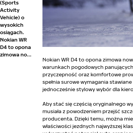
(Sports
Activity
Vehicle) o
wysokich
osiągach.
Nokian WR
D4 to opona
zimowa no...
Nokian WR D4 to opona zimowa nowej
warunkach pogodowych panujących 
przyczepność oraz komfortowe prow
spełnia surowe wymagania stawiane 
jednocześnie stylowy wybór dla kiero
Aby stać się częścią oryginalnego
musiała z powodzeniem przejść szc
producenta. Dzięki temu, można mi
właściwości jezdnych najwyższej kl