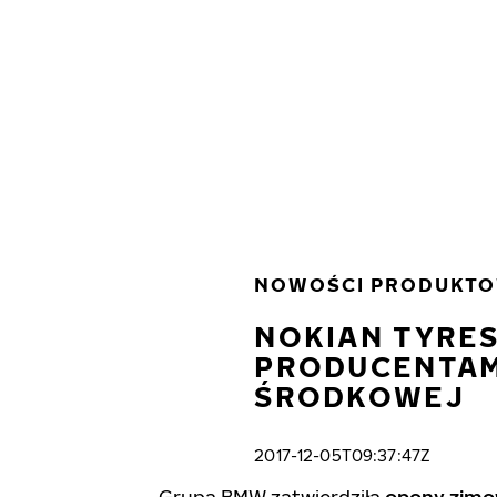
Przejdź do głównej treści
Strona główna
NOWOŚCI PRODUKT
NOKIAN TYRES
PRODUCENTAM
ŚRODKOWEJ
2017-12-05T09:37:47Z
Grupa BMW zatwierdziła
opony zim