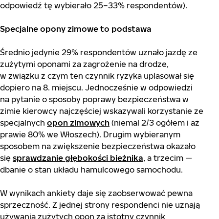
odpowiedź tę wybierało 25–33% respondentów).
Specjalne opony zimowe to podstawa
Średnio jedynie 29% respondentów uznało jazdę ze
zużytymi oponami za zagrożenie na drodze,
w związku z czym ten czynnik ryzyka uplasował się
dopiero na 8. miejscu. Jednocześnie w odpowiedzi
na pytanie o sposoby poprawy bezpieczeństwa w
zimie kierowcy najczęściej wskazywali korzystanie ze
specjalnych
opon zimowych
(niemal 2/3 ogółem i aż
prawie 80% we Włoszech). Drugim wybieranym
sposobem na zwiększenie bezpieczeństwa okazało
się
sprawdzanie głębokości bieżnika
, a trzecim —
dbanie o stan układu hamulcowego samochodu.
W wynikach ankiety daje się zaobserwować pewna
sprzeczność. Z jednej strony respondenci nie uznają
używania zużytych opon za istotny czynnik