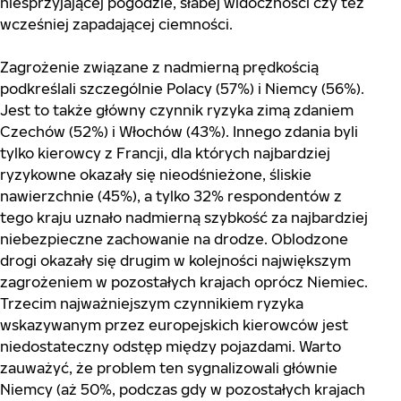
niesprzyjającej pogodzie, słabej widoczności czy też
wcześniej zapadającej ciemności.
Zagrożenie związane z nadmierną prędkością
podkreślali szczególnie Polacy (57%) i Niemcy (56%).
Jest to także główny czynnik ryzyka zimą zdaniem
Czechów (52%) i Włochów (43%). Innego zdania byli
tylko kierowcy z Francji, dla których najbardziej
ryzykowne okazały się nieodśnieżone, śliskie
nawierzchnie (45%), a tylko 32% respondentów z
tego kraju uznało nadmierną szybkość za najbardziej
niebezpieczne zachowanie na drodze. Oblodzone
drogi okazały się drugim w kolejności największym
zagrożeniem w pozostałych krajach oprócz Niemiec.
Trzecim najważniejszym czynnikiem ryzyka
wskazywanym przez europejskich kierowców jest
niedostateczny odstęp między pojazdami. Warto
zauważyć, że problem ten sygnalizowali głównie
Niemcy (aż 50%, podczas gdy w pozostałych krajach