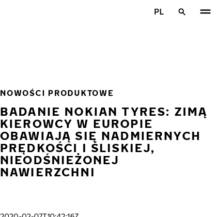
Przejdź do głównej treści
PL
Strona główna
NOWOŚCI PRODUKTOWE
BADANIE NOKIAN TYRES: ZIMĄ
KIEROWCY W EUROPIE
OBAWIAJĄ SIĘ NADMIERNYCH
PRĘDKOŚCI I ŚLISKIEJ,
NIEODŚNIEŻONEJ
NAWIERZCHNI
2020-02-07T10:42:16Z