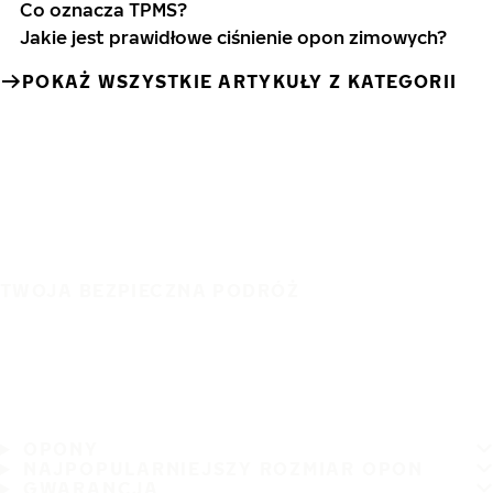
Co oznacza TPMS?
Jakie jest prawidłowe ciśnienie opon zimowych?
POKAŻ WSZYSTKIE ARTYKUŁY Z KATEGORII
TWOJA BEZPIECZNA PODRÓŻ
OPONY
NAJPOPULARNIEJSZY ROZMIAR OPON
GWARANCJA