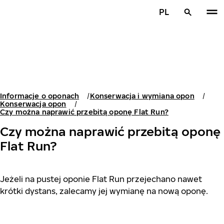
Przejdź do głównej treści
PL
Strona główna
Informacje o oponach
Konserwacja i wymiana opon
Konserwacja opon
Czy można naprawić przebitą oponę Flat Run?
Czy można naprawić przebitą oponę
Flat Run?
Jeżeli na pustej oponie Flat Run przejechano nawet
krótki dystans, zalecamy jej wymianę na nową oponę.