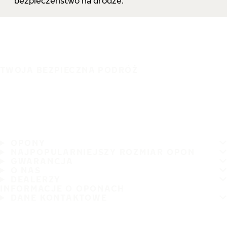
bezpieczeństwo na drodze.
TWOJA BEZPIECZNA PODRÓŻ
OPONY
NAJPOPULARNIEJSZY ROZMIAR OPON
GWARANCJA
O NAS
DEALERZY
INFORMACJE O OPONACH
DANE KONTAKTOWE