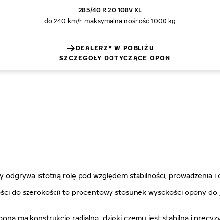
285/40 R 20 108V XL
do 240 km/h
maksymalna nośność 1000 kg
DEALERZY W POBLIŻU
SZCZEGÓŁY DOTYCZĄCE OPON
 odgrywa istotną rolę pod względem stabilności, prowadzenia i 
ci do szerokości) to procentowy stosunek wysokości opony do je
 opona ma konstrukcję radialną, dzięki czemu jest stabilna i pr