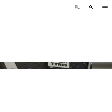
PL
POP
N