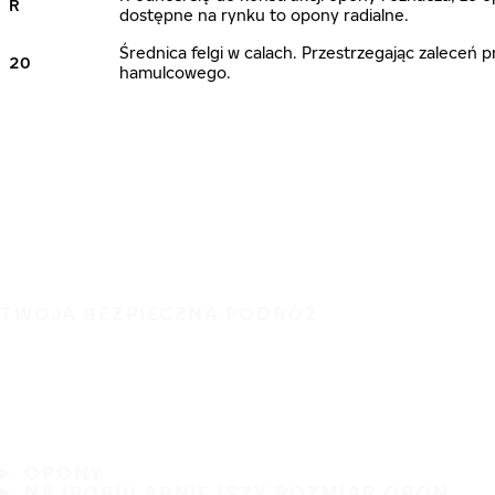
R
dostępne na rynku to opony radialne.
Średnica felgi w calach. Przestrzegając zalece
20
hamulcowego.
TWOJA BEZPIECZNA PODRÓŻ
OPONY
NAJPOPULARNIEJSZY ROZMIAR OPON