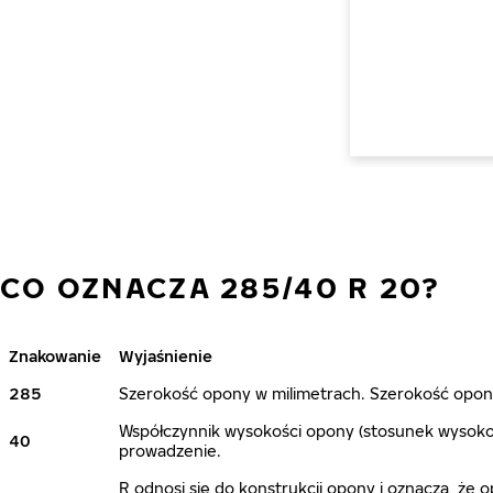
CO OZNACZA 285/40 R 20?
Znakowanie
Wyjaśnienie
285
Szerokość opony w milimetrach. Szerokość opony
Współczynnik wysokości opony (stosunek wysokoś
40
prowadzenie.
R odnosi się do konstrukcji opony i oznacza, że