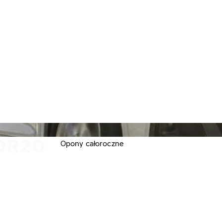
0R20
Opony zimowe
Opony całoroczne