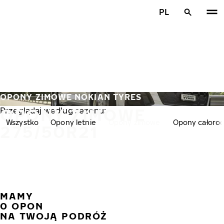
Przejdź do głównej treści
PL
Strona główna
OPONY ZIMOWE NOKIAN TYRES
OPONY ZIMOWE
Przeglądaj według sezonu:
Wszystko
Opony letnie
Opony zimowe
Opony całoro
275/50R21
MAMY
POPR
N
0 OPON
NA TWOJĄ PODRÓŻ