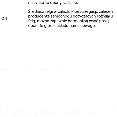
na rynku to opony radialne.
Średnica felgi w calach. Przestrzegając zaleceń
producenta samochodu dotyczących rozmiaru
21
felg, można zapewnić harmonijną współpracę
opon, felg oraz układu hamulcowego.
TWOJA BEZPIECZNA PODRÓŻ
OPONY
NAJPOPULARNIEJSZY ROZMIAR OPON
GWARANCJA