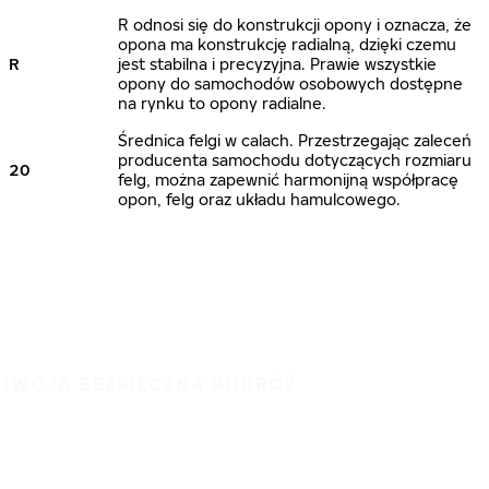
R odnosi się do konstrukcji opony i oznacza, że
opona ma konstrukcję radialną, dzięki czemu
R
jest stabilna i precyzyjna. Prawie wszystkie
opony do samochodów osobowych dostępne
na rynku to opony radialne.
Średnica felgi w calach. Przestrzegając zaleceń
producenta samochodu dotyczących rozmiaru
20
felg, można zapewnić harmonijną współpracę
opon, felg oraz układu hamulcowego.
TWOJA BEZPIECZNA PODRÓŻ