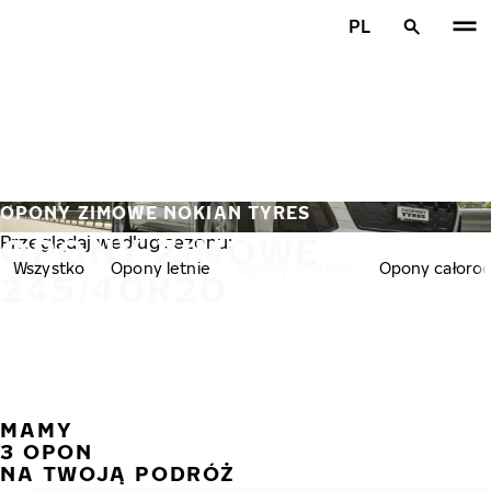
Przejdź do głównej treści
PL
Strona główna
OPONY ZIMOWE NOKIAN TYRES
OPONY ZIMOWE
Przeglądaj według sezonu:
Wszystko
Opony letnie
Opony zimowe
Opony całoro
245/40R20
MAMY
POPR
N
3 OPON
NA TWOJĄ PODRÓŻ