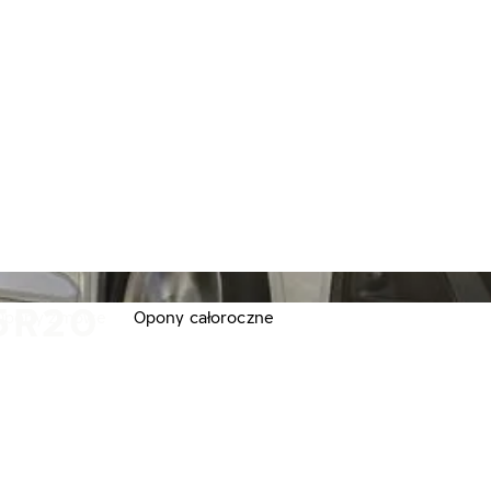
5R20
Opony zimowe
Opony całoroczne