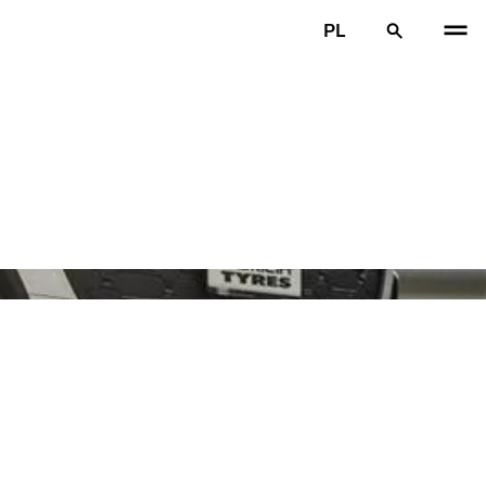
PL
POP
N