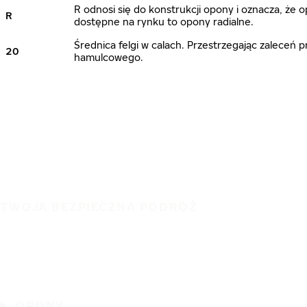
R odnosi się do konstrukcji opony i oznacza, że
R
dostępne na rynku to opony radialne.
Średnica felgi w calach. Przestrzegając zalece
20
hamulcowego.
TWOJA BEZPIECZNA PODRÓŻ
OPONY