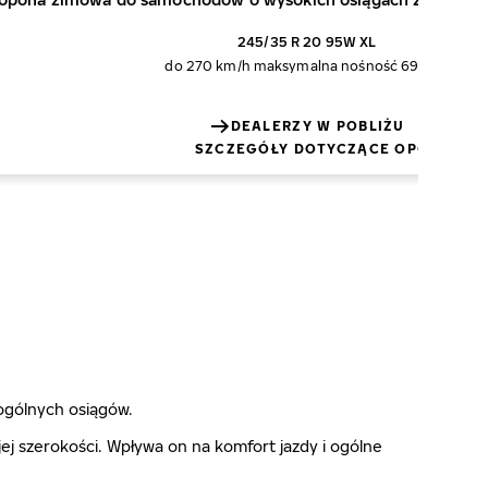
245/35 R 20 95W XL
do 270 km/h
maksymalna nośność 690 kg
DEALERZY W POBLIŻU
SZCZEGÓŁY DOTYCZĄCE OPON
ogólnych osiągów.
j szerokości. Wpływa on na komfort jazdy i ogólne