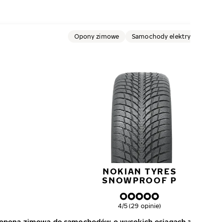
Opony zimowe
Samochody elektryczne
NOKIAN TYRES
SNOWPROOF P
Ogólna ocena
4/5 (29 opinie)
opona zimowa do samochodów o wysokich osiągach z niezaw