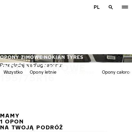
Przejdź do głównej treści
PL
Strona główna
OPONY ZIMOWE NOKIAN TYRES
OPONY ZIMOWE
Przeglądaj według sezonu:
Wszystko
Opony letnie
Opony zimowe
Opony całoro
195/75R16
MAMY
POPR
N
1 OPON
NA TWOJĄ PODRÓŻ