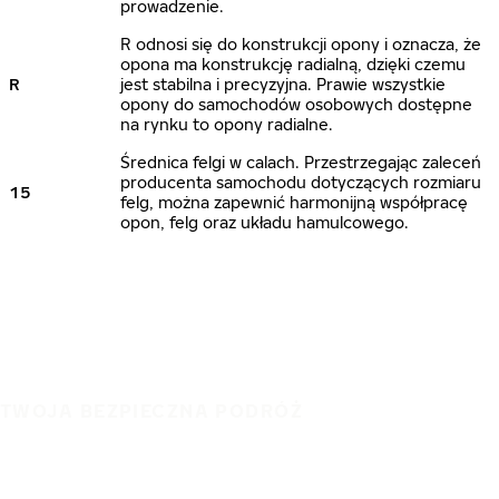
prowadzenie.
R odnosi się do konstrukcji opony i oznacza, że
opona ma konstrukcję radialną, dzięki czemu
R
jest stabilna i precyzyjna. Prawie wszystkie
opony do samochodów osobowych dostępne
na rynku to opony radialne.
Średnica felgi w calach. Przestrzegając zaleceń
producenta samochodu dotyczących rozmiaru
15
felg, można zapewnić harmonijną współpracę
opon, felg oraz układu hamulcowego.
TWOJA BEZPIECZNA PODRÓŻ