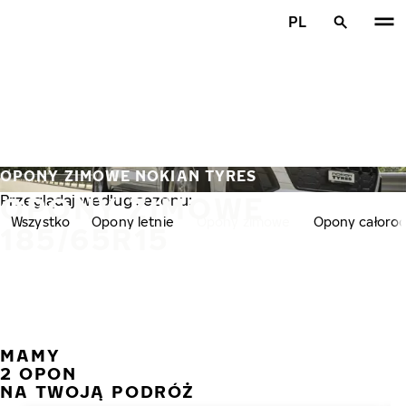
Przejdź do głównej treści
PL
Strona główna
OPONY ZIMOWE NOKIAN TYRES
OPONY ZIMOWE
Przeglądaj według sezonu:
Wszystko
Opony letnie
Opony zimowe
Opony całoro
185/65R15
MAMY
POPR
N
2 OPON
NA TWOJĄ PODRÓŻ