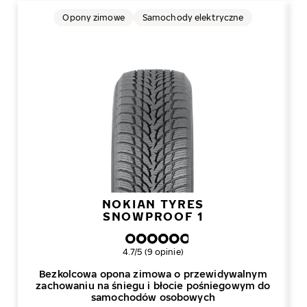
Opony zimowe
Samochody elektryczne
NOKIAN TYRES
SNOWPROOF 1
Ogólna ocena
4.7/5 (9 opinie)
Bezkolcowa opona zimowa o przewidywalnym
zachowaniu na śniegu i błocie pośniegowym do
samochodów osobowych