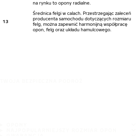
na rynku to opony radialne.
Średnica felgi w calach. Przestrzegając zaleceń
producenta samochodu dotyczących rozmiaru
13
felg, można zapewnić harmonijną współpracę
opon, felg oraz układu hamulcowego.
TWOJA BEZPIECZNA PODRÓŻ
OPONY
NAJPOPULARNIEJSZY ROZMIAR OPON
GWARANCJA