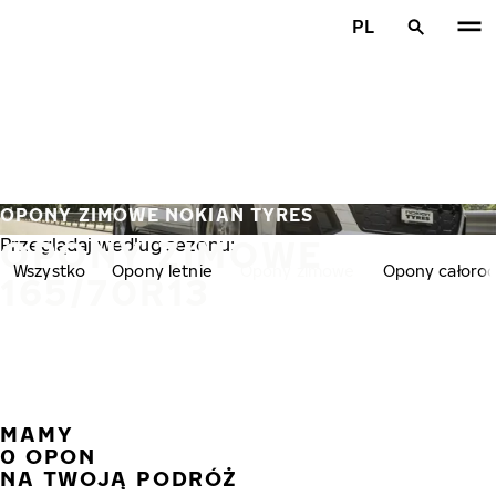
Przejdź do głównej treści
PL
Strona główna
OPONY ZIMOWE NOKIAN TYRES
OPONY ZIMOWE
Przeglądaj według sezonu:
Wszystko
Opony letnie
Opony zimowe
Opony całoro
165/70R13
MAMY
POPR
N
0 OPON
NA TWOJĄ PODRÓŻ