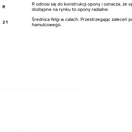
R odnosi się do konstrukcji opony i oznacza, że
R
dostępne na rynku to opony radialne.
Średnica felgi w calach. Przestrzegając zalece
21
hamulcowego.
TWOJA BEZPIECZNA PODRÓŻ
OPONY