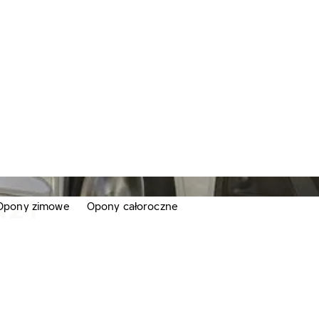
R21
Opony zimowe
Opony całoroczne