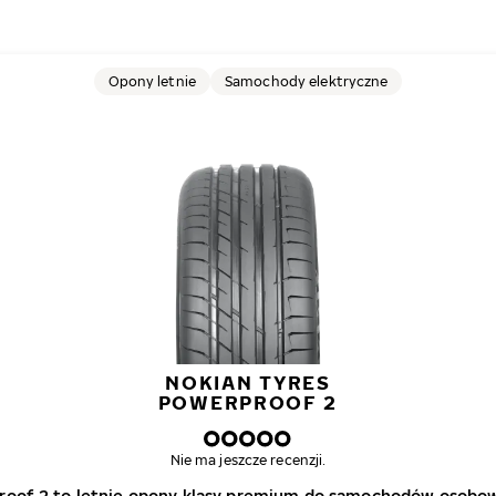
Opony letnie
Samochody elektryczne
NOKIAN TYRES
POWERPROOF 2
Nie ma jeszcze recenzji.
roof 2 to letnie opony klasy premium do samochodów osobowy