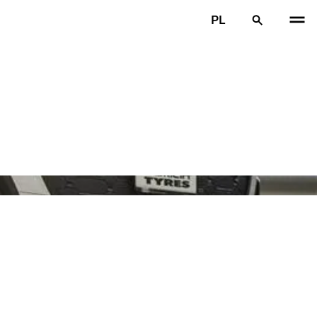
PL
POP
N