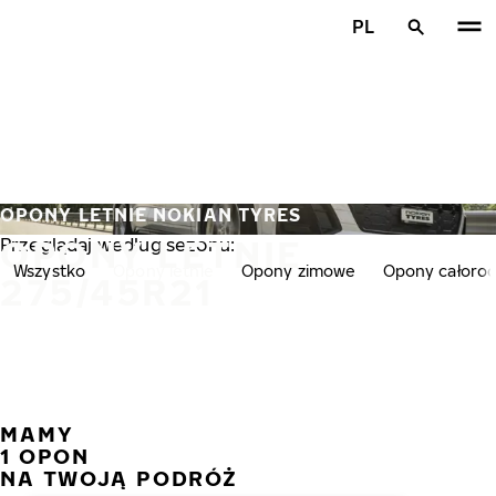
Przejdź do głównej treści
PL
Strona główna
OPONY LETNIE NOKIAN TYRES
OPONY LETNIE
Przeglądaj według sezonu:
Wszystko
Opony letnie
Opony zimowe
Opony całoro
275/45R21
MAMY
POPR
N
1 OPON
NA TWOJĄ PODRÓŻ