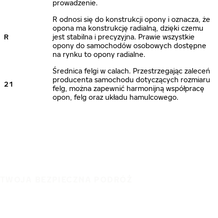
prowadzenie.
R odnosi się do konstrukcji opony i oznacza, że
opona ma konstrukcję radialną, dzięki czemu
R
jest stabilna i precyzyjna. Prawie wszystkie
opony do samochodów osobowych dostępne
na rynku to opony radialne.
Średnica felgi w calach. Przestrzegając zaleceń
producenta samochodu dotyczących rozmiaru
21
felg, można zapewnić harmonijną współpracę
opon, felg oraz układu hamulcowego.
TWOJA BEZPIECZNA PODRÓŻ