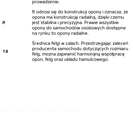
prowadzenie.
R odnosi się do konstrukcji opony i oznacza, że
opona ma konstrukcję radialną, dzięki czemu
R
jest stabilna i precyzyjna. Prawie wszystkie
opony do samochodów osobowych dostępne
na rynku to opony radialne.
Średnica felgi w calach. Przestrzegając zaleceń
producenta samochodu dotyczących rozmiaru
18
felg, można zapewnić harmonijną współpracę
opon, felg oraz układu hamulcowego.
TWOJA BEZPIECZNA PODRÓŻ