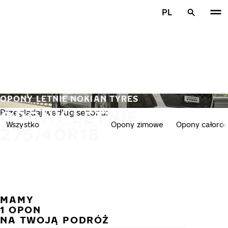
Przejdź do głównej treści
PL
Strona główna
OPONY LETNIE NOKIAN TYRES
OPONY LETNIE
Przeglądaj według sezonu:
Wszystko
Opony letnie
Opony zimowe
Opony całoro
275/40R18
MAMY
POPR
N
1 OPON
NA TWOJĄ PODRÓŻ