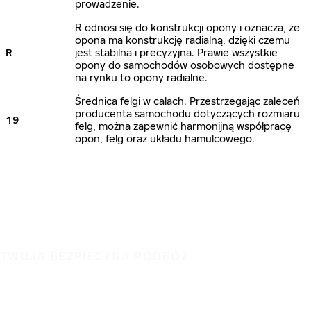
prowadzenie.
R odnosi się do konstrukcji opony i oznacza, że
opona ma konstrukcję radialną, dzięki czemu
R
jest stabilna i precyzyjna. Prawie wszystkie
opony do samochodów osobowych dostępne
na rynku to opony radialne.
Średnica felgi w calach. Przestrzegając zaleceń
producenta samochodu dotyczących rozmiaru
19
felg, można zapewnić harmonijną współpracę
opon, felg oraz układu hamulcowego.
TWOJA BEZPIECZNA PODRÓŻ