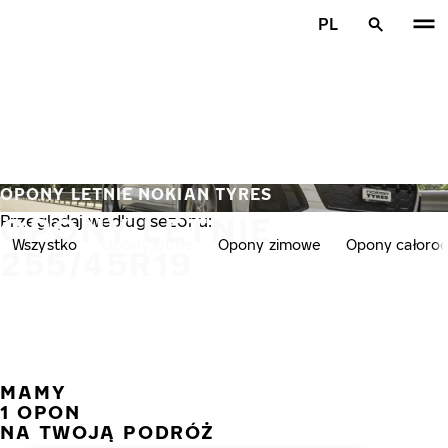
Przejdź do głównej treści
PL
Strona główna
OPONY LETNIE NOKIAN TYRES
OPONY LETNIE
Przeglądaj według sezonu:
Wszystko
Opony letnie
Opony zimowe
Opony całoro
255/45R19
MAMY
POPR
N
1 OPON
NA TWOJĄ PODRÓŻ