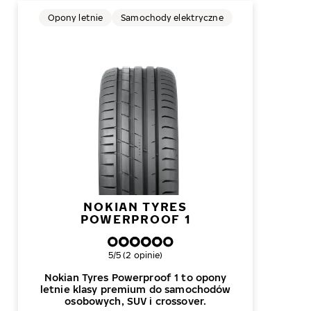
Opony letnie
Samochody elektryczne
NOKIAN TYRES
POWERPROOF 1
Ogólna ocena
5/5 (2 opinie)
Nokian Tyres Powerproof 1 to opony
letnie klasy premium do samochodów
osobowych, SUV i crossover.