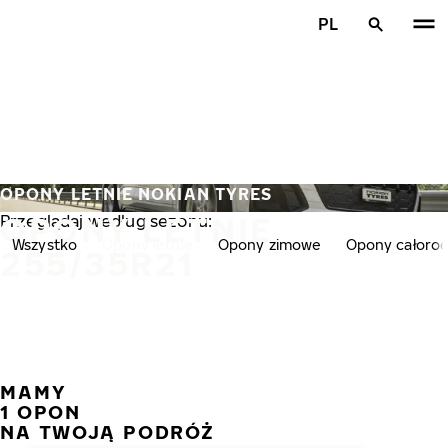
Przejdź do głównej treści
PL
Strona główna
OPONY LETNIE NOKIAN TYRES
OPONY LETNIE
Przeglądaj według sezonu:
Wszystko
Opony letnie
Opony zimowe
Opony całoro
255/35R21
MAMY
POPR
N
1 OPON
NA TWOJĄ PODRÓŻ