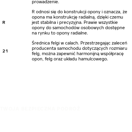
prowadzenie.
R odnosi się do konstrukcji opony i oznacza, że
opona ma konstrukcję radialną, dzięki czemu
R
jest stabilna i precyzyjna. Prawie wszystkie
opony do samochodów osobowych dostępne
na rynku to opony radialne.
Średnica felgi w calach. Przestrzegając zaleceń
producenta samochodu dotyczących rozmiaru
21
felg, można zapewnić harmonijną współpracę
opon, felg oraz układu hamulcowego.
TWOJA BEZPIECZNA PODRÓŻ