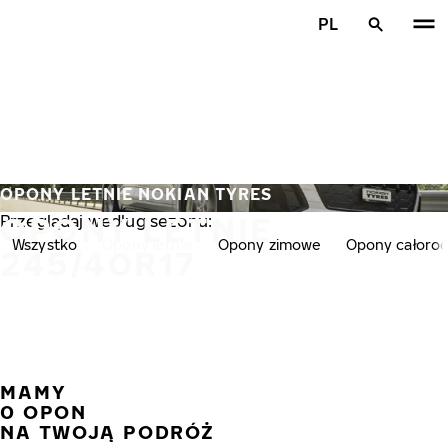
Przejdź do głównej treści
PL
Strona główna
OPONY LETNIE NOKIAN TYRES
OPONY LETNIE
Przeglądaj według sezonu:
Wszystko
Opony letnie
Opony zimowe
Opony całoro
245/40R17
MAMY
POPR
N
0 OPON
NA TWOJĄ PODRÓŻ