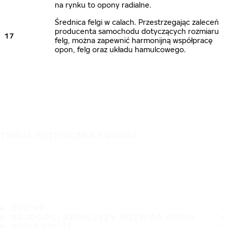
na rynku to opony radialne.
Średnica felgi w calach. Przestrzegając zaleceń
producenta samochodu dotyczących rozmiaru
17
felg, można zapewnić harmonijną współpracę
opon, felg oraz układu hamulcowego.
TWOJA BEZPIECZNA PODRÓŻ
OPONY
NAJPOPULARNIEJSZY ROZMIAR OPON
GWARANCJA