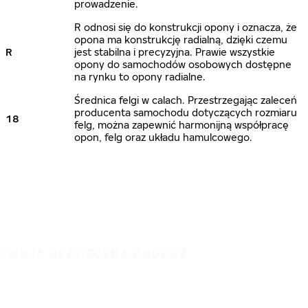
prowadzenie.
R odnosi się do konstrukcji opony i oznacza, że
opona ma konstrukcję radialną, dzięki czemu
R
jest stabilna i precyzyjna. Prawie wszystkie
opony do samochodów osobowych dostępne
na rynku to opony radialne.
Średnica felgi w calach. Przestrzegając zaleceń
producenta samochodu dotyczących rozmiaru
18
felg, można zapewnić harmonijną współpracę
opon, felg oraz układu hamulcowego.
TWOJA BEZPIECZNA PODRÓŻ