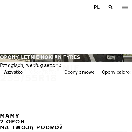
Przejdź do głównej treści
PL
Strona główna
OPONY LETNIE NOKIAN TYRES
OPONY LETNIE
Przeglądaj według sezonu:
Wszystko
Opony letnie
Opony zimowe
Opony całoro
235/55R18
MAMY
POPR
N
2 OPON
NA TWOJĄ PODRÓŻ