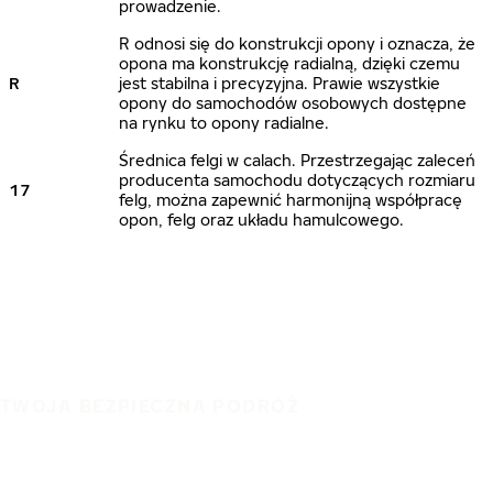
prowadzenie.
R odnosi się do konstrukcji opony i oznacza, że
opona ma konstrukcję radialną, dzięki czemu
R
jest stabilna i precyzyjna. Prawie wszystkie
opony do samochodów osobowych dostępne
na rynku to opony radialne.
Średnica felgi w calach. Przestrzegając zaleceń
producenta samochodu dotyczących rozmiaru
17
felg, można zapewnić harmonijną współpracę
opon, felg oraz układu hamulcowego.
TWOJA BEZPIECZNA PODRÓŻ