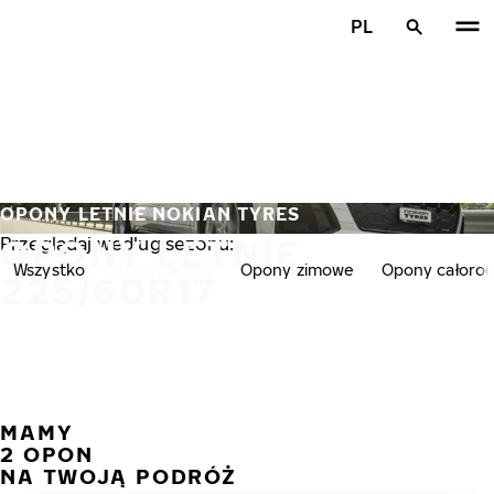
Przejdź do głównej treści
PL
Strona główna
OPONY LETNIE NOKIAN TYRES
OPONY LETNIE
Przeglądaj według sezonu:
Wszystko
Opony letnie
Opony zimowe
Opony całoro
225/60R17
MAMY
POPR
N
2 OPON
NA TWOJĄ PODRÓŻ