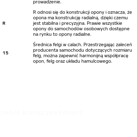
prowadzenie.
R odnosi się do konstrukcji opony i oznacza, że
opona ma konstrukcję radialną, dzięki czemu
R
jest stabilna i precyzyjna. Prawie wszystkie
opony do samochodów osobowych dostępne
na rynku to opony radialne.
Średnica felgi w calach. Przestrzegając zaleceń
producenta samochodu dotyczących rozmiaru
15
felg, można zapewnić harmonijną współpracę
opon, felg oraz układu hamulcowego.
TWOJA BEZPIECZNA PODRÓŻ