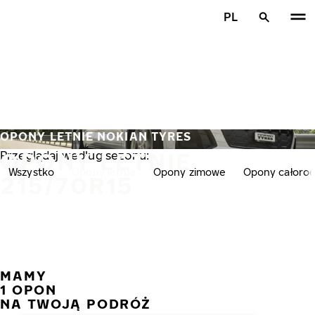
Przejdź do głównej treści
PL
Strona główna
OPONY LETNIE NOKIAN TYRES
OPONY LETNIE
Przeglądaj według sezonu:
Wszystko
Opony letnie
Opony zimowe
Opony całoro
215/70R15
MAMY
POPR
N
1 OPON
NA TWOJĄ PODRÓŻ