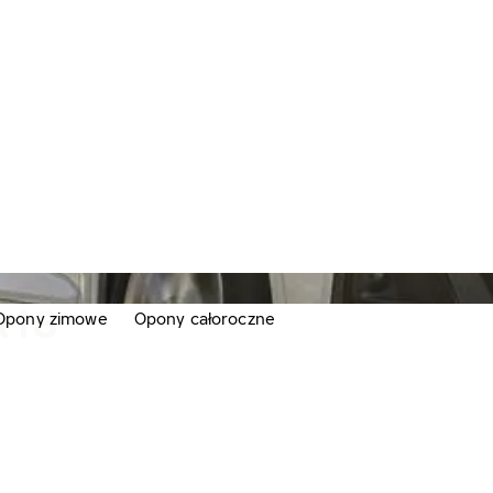
R18
Opony zimowe
Opony całoroczne