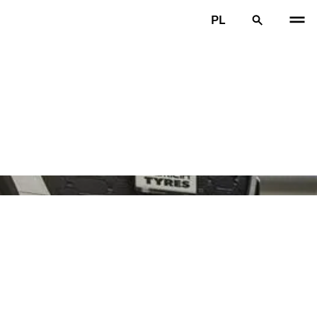
PL
POP
N