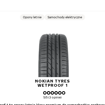
Opony letnie
Samochody elektryczne
NOKIAN TYRES
WETPROOF 1
Ogólna ocena
5/5 (3 opinie)
oof 1 to opony letnie klasy premium do samochodów osobowyc