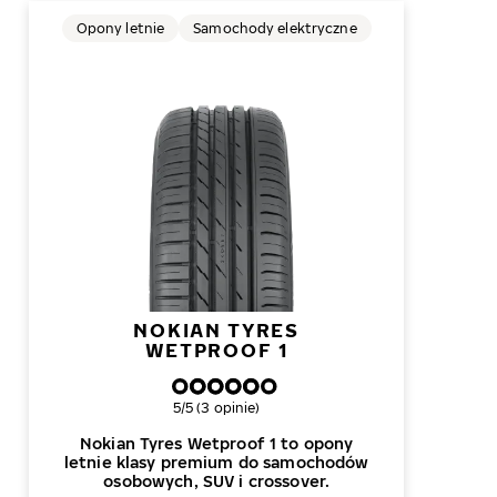
Opony letnie
Samochody elektryczne
NOKIAN TYRES
WETPROOF 1
Ogólna ocena
5/5 (3 opinie)
Nokian Tyres Wetproof 1 to opony
letnie klasy premium do samochodów
osobowych, SUV i crossover.