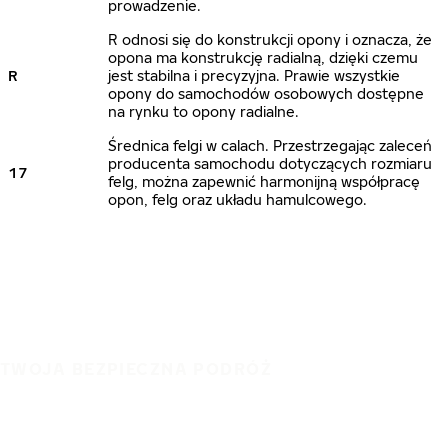
prowadzenie.
R odnosi się do konstrukcji opony i oznacza, że
opona ma konstrukcję radialną, dzięki czemu
R
jest stabilna i precyzyjna. Prawie wszystkie
opony do samochodów osobowych dostępne
na rynku to opony radialne.
Średnica felgi w calach. Przestrzegając zaleceń
producenta samochodu dotyczących rozmiaru
17
felg, można zapewnić harmonijną współpracę
opon, felg oraz układu hamulcowego.
TWOJA BEZPIECZNA PODRÓŻ