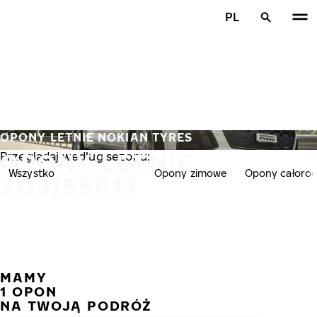
Przejdź do głównej treści
PL
Strona główna
OPONY LETNIE NOKIAN TYRES
OPONY LETNIE
Przeglądaj według sezonu:
Wszystko
Opony letnie
Opony zimowe
Opony całoro
205/55R17
MAMY
POPR
N
1 OPON
NA TWOJĄ PODRÓŻ