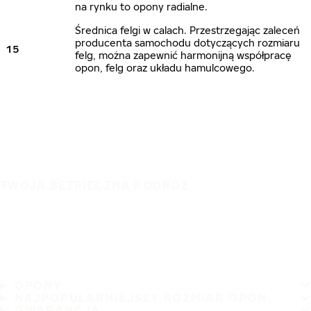
na rynku to opony radialne.
Średnica felgi w calach. Przestrzegając zaleceń
producenta samochodu dotyczących rozmiaru
15
felg, można zapewnić harmonijną współpracę
opon, felg oraz układu hamulcowego.
TWOJA BEZPIECZNA PODRÓŻ
OPONY
NAJPOPULARNIEJSZY ROZMIAR OPON
GWARANCJA