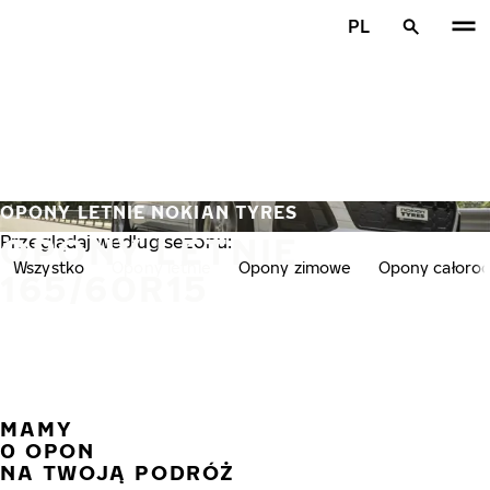
Przejdź do głównej treści
PL
Strona główna
OPONY LETNIE NOKIAN TYRES
OPONY LETNIE
Przeglądaj według sezonu:
Wszystko
Opony letnie
Opony zimowe
Opony całoro
165/60R15
MAMY
POPR
N
0 OPON
NA TWOJĄ PODRÓŻ