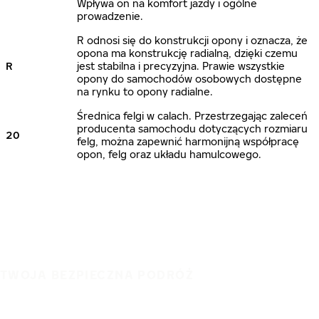
Wpływa on na komfort jazdy i ogólne
prowadzenie.
R odnosi się do konstrukcji opony i oznacza, że
opona ma konstrukcję radialną, dzięki czemu
R
jest stabilna i precyzyjna. Prawie wszystkie
opony do samochodów osobowych dostępne
na rynku to opony radialne.
Średnica felgi w calach. Przestrzegając zaleceń
producenta samochodu dotyczących rozmiaru
20
felg, można zapewnić harmonijną współpracę
opon, felg oraz układu hamulcowego.
TWOJA BEZPIECZNA PODRÓŻ