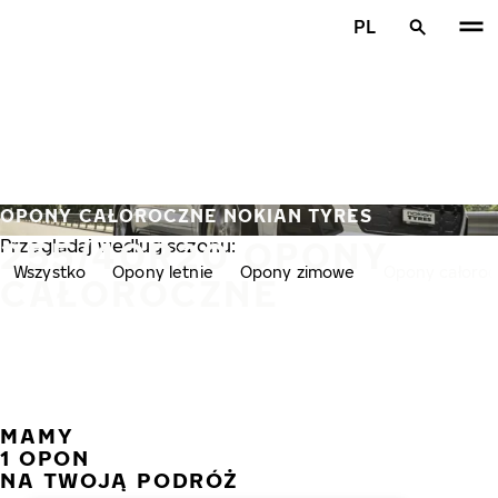
Przejdź do głównej treści
PL
Strona główna
OPONY CAŁOROCZNE NOKIAN TYRES
255/40R20 OPONY
Przeglądaj według sezonu:
Wszystko
Opony letnie
Opony zimowe
Opony całoro
CAŁOROCZNE
MAMY
POPR
N
1 OPON
NA TWOJĄ PODRÓŻ