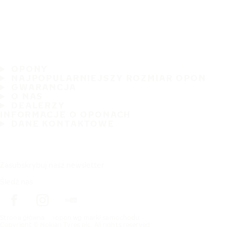
OPONY
NAJPOPULARNIEJSZY ROZMIAR OPON
GWARANCJA
O NAS
DEALERZY
INFORMACJE O OPONACH
DANE KONTAKTOWE
Zasubskrybuj nasz newsletter
Śledź nas
Strona główna
opon wg marki samochodu
Copyright © Nokian Tyres plc. All rights reserved.