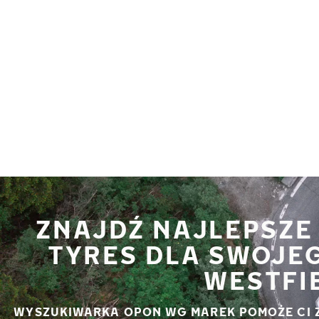
Przejdź do głównej treści
Strona główna
ZNAJDŹ NAJLEPSZE
TYRES DLA SWOJE
WESTFI
WYSZUKIWARKA OPON WG MAREK POMOŻE CI 