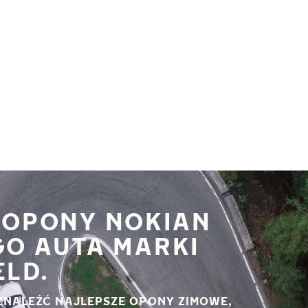
 OPONY NOKIAN
GO AUTA MARKI
ELD.
ZNALEŹĆ NAJLEPSZE OPONY ZIMOWE,