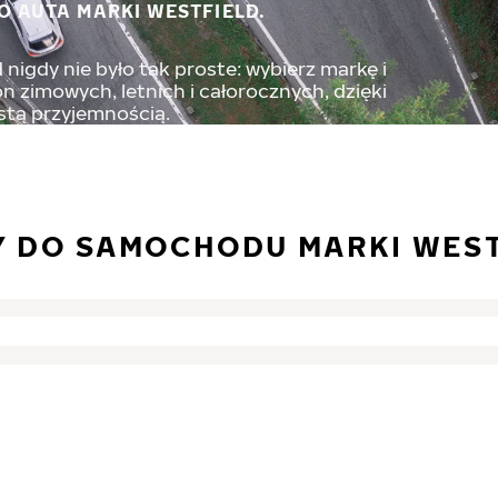
O AUTA MARKI WESTFIELD.
nigdy nie było tak proste: wybierz markę i
 zimowych, letnich i całorocznych, dzięki
stą przyjemnością.
Y DO SAMOCHODU MARKI WES