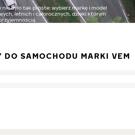
nie było tak proste: wybierz markę i model
ch, letnich i całorocznych, dzięki którym
 przyjemnością.
Y DO SAMOCHODU MARKI VEM