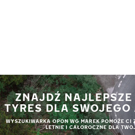
Przejdź do głównej treści
Strona główna
ZNAJDŹ NAJLEPSZE
TYRES DLA SWOJEGO 
WYSZUKIWARKA OPON WG MAREK POMOŻE CI 
LETNIE I CAŁOROCZNE DLA TWO