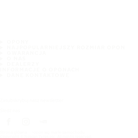
OPONY
NAJPOPULARNIEJSZY ROZMIAR OPON
GWARANCJA
O NAS
DEALERZY
INFORMACJE O OPONACH
DANE KONTAKTOWE
Zasubskrybuj nasz newsletter
Śledź nas
Strona główna
opon wg marki samochodu
Copyright © Nokian Tyres plc. All rights reserved.