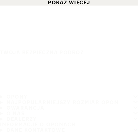
POKAŻ WIĘCEJ
TWOJA BEZPIECZNA PODRÓŻ
OPONY
NAJPOPULARNIEJSZY ROZMIAR OPON
GWARANCJA
O NAS
DEALERZY
INFORMACJE O OPONACH
DANE KONTAKTOWE