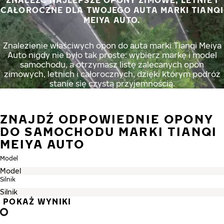
ZNALEŹĆ NAJLEPSZE OPONY ZIMOWE, LETNIE I
CAŁOROCZNE DLA TWOJEGO AUTA MARKI TIANQI
MEIYA AUTO.
Znalezienie właściwych opon do auta marki Tianqi Meiya
Auto nigdy nie było tak proste: wybierz markę i model
samochodu, a otrzymasz listę zalecanych opon
zimowych, letnich i całorocznych, dzięki którym podróż
stanie się czystą przyjemnością.
ZNAJDŹ ODPOWIEDNIE OPONY
DO SAMOCHODU MARKI TIANQI
MEIYA AUTO
Model
Silnik
POKAŻ WYNIKI