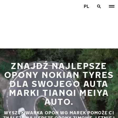
Przejdź do głównej treści
PL
Strona główna
ZNAJDŹ NAJLEPSZE
OPONY NOKIAN TYRES
DLA SWOJEGO AUTA
MARKI TIANQI MEIYA
AUTO.
WYSZUKIWARKA OPON WG MAREK POMOŻE CI