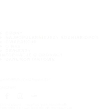
OPONY
NAJPOPULARNIEJSZY ROZMIAR OPON
GWARANCJA
O NAS
DEALERZY
INFORMACJE O OPONACH
DANE KONTAKTOWE
Zasubskrybuj nasz newsletter
Śledź nas
Strona główna
opon wg marki samochodu
Copyright © Nokian Tyres plc. All rights reserved.