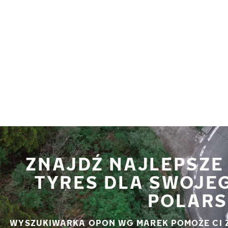
Przejdź do głównej treści
Strona główna
ZNAJDŹ NAJLEPSZE
TYRES DLA SWOJE
POLARS
WYSZUKIWARKA OPON WG MAREK POMOŻE CI 