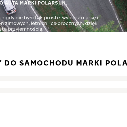
O AUTA MARKI POLARSUN.
nigdy nie było tak proste: wybierz markę i
 zimowych, letnich i całorocznych, dzięki
stą przyjemnością.
Y DO SAMOCHODU MARKI POL