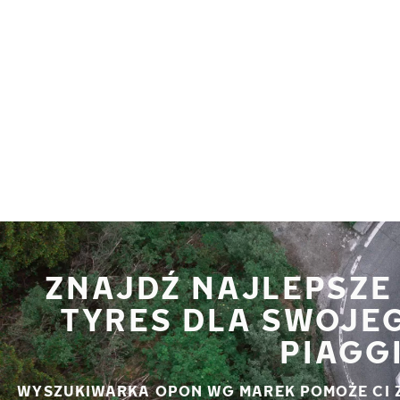
Przejdź do głównej treści
Strona główna
ZNAJDŹ NAJLEPSZE
TYRES DLA SWOJE
PIAGGI
WYSZUKIWARKA OPON WG MAREK POMOŻE CI 