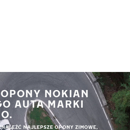
 OPONY NOKIAN
GO AUTA MARKI
O.
ZNALEŹĆ NAJLEPSZE OPONY ZIMOWE,