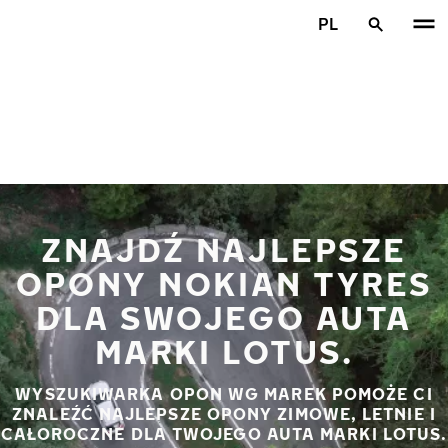
Przejdź do głównej treści
PL
Strona główna
ZNAJDŹ NAJLEPSZE
OPONY NOKIAN TYRES
DLA SWOJEGO AUTA
MARKI LOTUS.
WYSZUKIWARKA OPON WG MAREK POMOŻE CI
ZNALEŹĆ NAJLEPSZE OPONY ZIMOWE, LETNIE I
CAŁOROCZNE DLA TWOJEGO AUTA MARKI LOTUS.