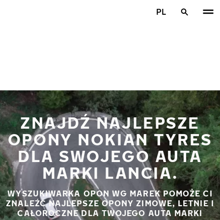
Przejdź do głównej treści
PL
Strona główna
ZNAJDŹ NAJLEPSZE
OPONY NOKIAN TYRES
DLA SWOJEGO AUTA
MARKI LANCIA.
WYSZUKIWARKA OPON WG MAREK POMOŻE CI
ZNALEŹĆ NAJLEPSZE OPONY ZIMOWE, LETNIE I
CAŁOROCZNE DLA TWOJEGO AUTA MARKI