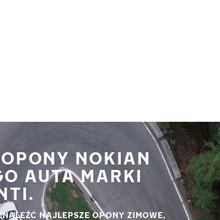
 OPONY NOKIAN
GO AUTA MARKI
NTI.
ZNALEŹĆ NAJLEPSZE OPONY ZIMOWE,