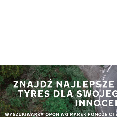
Przejdź do głównej treści
Strona główna
ZNAJDŹ NAJLEPSZE
TYRES DLA SWOJE
INNOCE
WYSZUKIWARKA OPON WG MAREK POMOŻE CI 