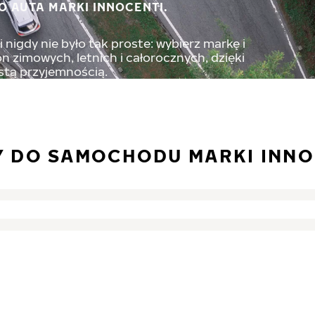
O AUTA MARKI INNOCENTI.
nigdy nie było tak proste: wybierz markę i
 zimowych, letnich i całorocznych, dzięki
stą przyjemnością.
 DO SAMOCHODU MARKI INNO