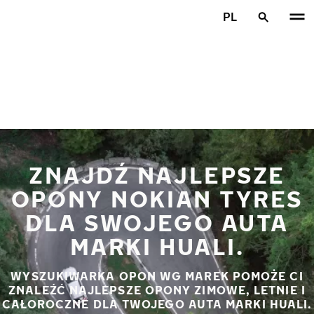
Przejdź do głównej treści
PL
Strona główna
ZNAJDŹ NAJLEPSZE
OPONY NOKIAN TYRES
DLA SWOJEGO AUTA
MARKI HUALI.
WYSZUKIWARKA OPON WG MAREK POMOŻE CI
ZNALEŹĆ NAJLEPSZE OPONY ZIMOWE, LETNIE I
CAŁOROCZNE DLA TWOJEGO AUTA MARKI HUALI.