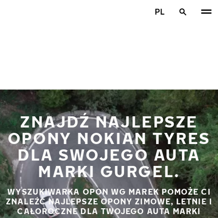
Przejdź do głównej treści
PL
Strona główna
ZNAJDŹ NAJLEPSZE
OPONY NOKIAN TYRES
DLA SWOJEGO AUTA
MARKI GURGEL.
WYSZUKIWARKA OPON WG MAREK POMOŻE CI
ZNALEŹĆ NAJLEPSZE OPONY ZIMOWE, LETNIE I
CAŁOROCZNE DLA TWOJEGO AUTA MARKI