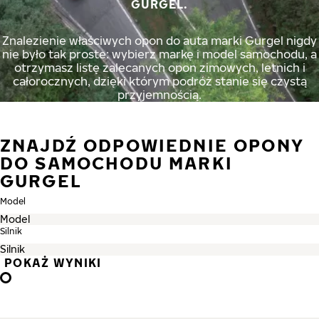
GURGEL.
Znalezienie właściwych opon do auta marki Gurgel nigdy
nie było tak proste: wybierz markę i model samochodu, a
otrzymasz listę zalecanych opon zimowych, letnich i
całorocznych, dzięki którym podróż stanie się czystą
przyjemnością.
ZNAJDŹ ODPOWIEDNIE OPONY
DO SAMOCHODU MARKI
GURGEL
Model
Silnik
POKAŻ WYNIKI