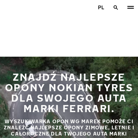
Przejdź do głównej treści
PL
Strona główna
ZNAJDŹ NAJLEPSZE
OPONY NOKIAN TYRES
DLA SWOJEGO AUTA
MARKI FERRARI.
WYSZUKIWARKA OPON WG MAREK POMOŻE CI
ZNALEŹĆ NAJLEPSZE OPONY ZIMOWE, LETNIE I
CAŁOROCZNE DLA TWOJEGO AUTA MARKI