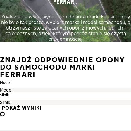
FERRARI.
Znalezienie właściwych opon do auta marki Ferrari nigdy
nie było tak proste: wybierz markę i model samochodu, a
otrzymasz listę zalecanych opon zimowych, letnich i
całorocznych, dzięki którym podróż stanie się czystą
przyjemnością.
ZNAJDŹ ODPOWIEDNIE OPONY
DO SAMOCHODU MARKI
FERRARI
Model
Silnik
POKAŻ WYNIKI