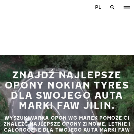
Przejdź do głównej treści
PL
Strona główna
ZNAJDŹ NAJLEPSZE
OPONY NOKIAN TYRES
DLA SWOJEGO AUTA
MARKI FAW JILIN.
WYSZUKIWARKA OPON WG MAREK POMOŻE CI
ZNALEŹĆ NAJLEPSZE OPONY ZIMOWE, LETNIE I
CAŁOROCZNE DLA TWOJEGO AUTA MARKI FAW