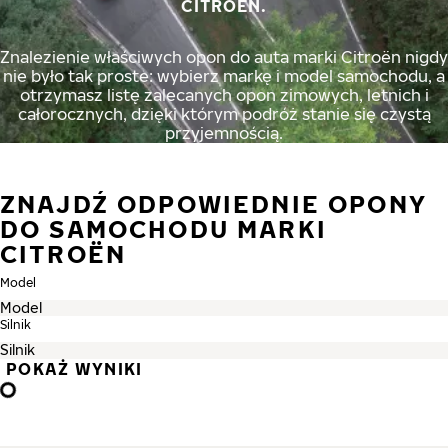
CITROËN.
Znalezienie właściwych opon do auta marki Citroën nigdy
nie było tak proste: wybierz markę i model samochodu, a
otrzymasz listę zalecanych opon zimowych, letnich i
całorocznych, dzięki którym podróż stanie się czystą
przyjemnością.
ZNAJDŹ ODPOWIEDNIE OPONY
DO SAMOCHODU MARKI
CITROËN
Model
Silnik
POKAŻ WYNIKI