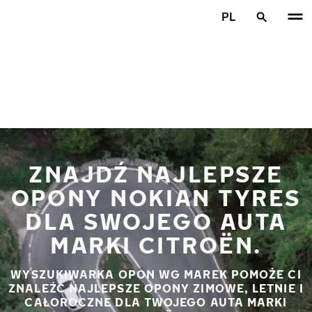
Przejdź do głównej treści
PL
Strona główna
ZNAJDŹ NAJLEPSZE
OPONY NOKIAN TYRES
DLA SWOJEGO AUTA
MARKI CITROËN.
WYSZUKIWARKA OPON WG MAREK POMOŻE CI
ZNALEŹĆ NAJLEPSZE OPONY ZIMOWE, LETNIE I
CAŁOROCZNE DLA TWOJEGO AUTA MARKI