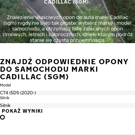
CADILLAC (SGM).
Znalezienie właściwych opon do auta marki Cadillac
(sgm) nigdy nie było tak proste: wybierz markę i model
samochodu, a otrzymasz listę zalecanych opon
zimowych, letnich i całorocznych, dzięki którym podróż
stanie się czystą przyjemnością.
ZNAJDŹ ODPOWIEDNIE OPONY
DO SAMOCHODU MARKI
CADILLAC (SGM)
Model
Silnik
POKAŻ WYNIKI