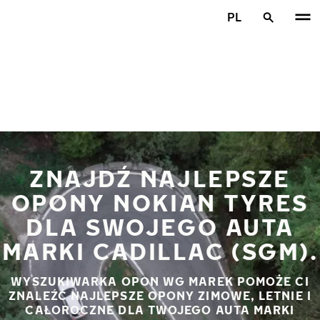
Przejdź do głównej treści
PL
Strona główna
ZNAJDŹ NAJLEPSZE
OPONY NOKIAN TYRES
DLA SWOJEGO AUTA
MARKI CADILLAC (SGM).
WYSZUKIWARKA OPON WG MAREK POMOŻE CI
ZNALEŹĆ NAJLEPSZE OPONY ZIMOWE, LETNIE I
CAŁOROCZNE DLA TWOJEGO AUTA MARKI