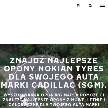
Przejdź do głównej treści
PL
Strona główna
ZNAJDŹ NAJLEPSZE
OPONY NOKIAN TYRES
DLA SWOJEGO AUTA
MARKI CADILLAC (SGM).
WYSZUKIWARKA OPON WG MAREK POMOŻE CI
ZNALEŹĆ NAJLEPSZE OPONY ZIMOWE, LETNIE I
CAŁOROCZNE DLA TWOJEGO AUTA MARKI