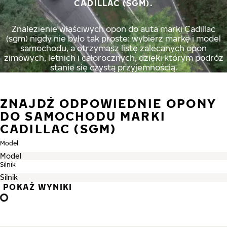
CADILLAC (SGM).
Znalezienie właściwych opon do auta marki Cadillac
(sgm) nigdy nie było tak proste: wybierz markę i model
samochodu, a otrzymasz listę zalecanych opon
zimowych, letnich i całorocznych, dzięki którym podróż
stanie się czystą przyjemnością.
ZNAJDŹ ODPOWIEDNIE OPONY
DO SAMOCHODU MARKI
CADILLAC (SGM)
Model
Silnik
POKAŻ WYNIKI