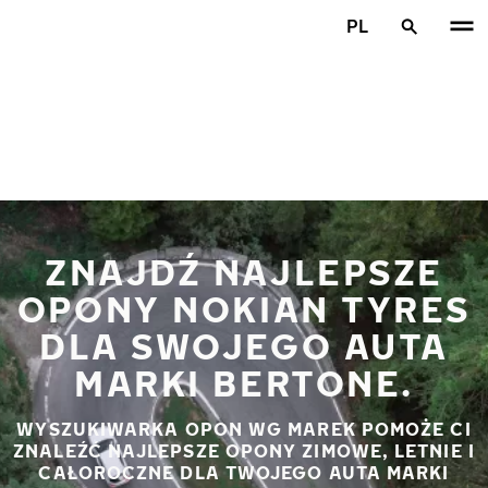
Przejdź do głównej treści
PL
Strona główna
ZNAJDŹ NAJLEPSZE
OPONY NOKIAN TYRES
DLA SWOJEGO AUTA
MARKI BERTONE.
WYSZUKIWARKA OPON WG MAREK POMOŻE CI
ZNALEŹĆ NAJLEPSZE OPONY ZIMOWE, LETNIE I
CAŁOROCZNE DLA TWOJEGO AUTA MARKI