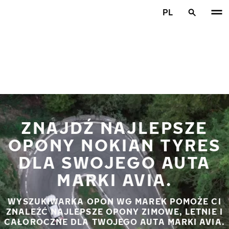
Przejdź do głównej treści
PL
Strona główna
ZNAJDŹ NAJLEPSZE
OPONY NOKIAN TYRES
DLA SWOJEGO AUTA
MARKI AVIA.
WYSZUKIWARKA OPON WG MAREK POMOŻE CI
ZNALEŹĆ NAJLEPSZE OPONY ZIMOWE, LETNIE I
CAŁOROCZNE DLA TWOJEGO AUTA MARKI AVIA.