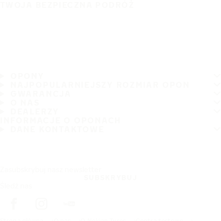
TWOJA BEZPIECZNA PODRÓŻ
OPONY
NAJPOPULARNIEJSZY ROZMIAR OPON
GWARANCJA
O NAS
DEALERZY
INFORMACJE O OPONACH
DANE KONTAKTOWE
Zasubskrybuj nasz newsletter
SUBSKRYBUJ
Śledź nas
Strona główna
O nas
O Nokian Tyres
Centra testowe