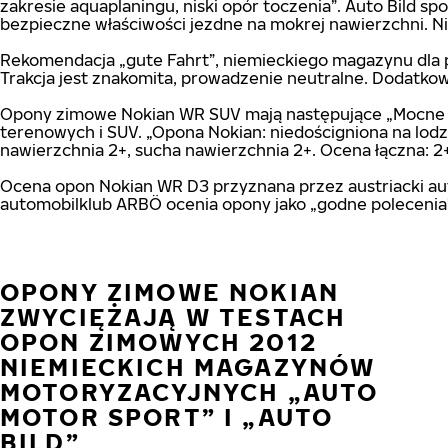
zakresie aquaplaningu, niski opór toczenia”. Auto Bild
bezpieczne właściwości jezdne na mokrej nawierzchni. Ni
Rekomendacja „gute Fahrt”, niemieckiego magazynu dla p
Trakcja jest znakomita, prowadzenie neutralne. Dodatkow
Opony zimowe Nokian WR SUV mają następujące „Mocne str
terenowych i SUV. „Opona Nokian: niedościgniona na lodzi
nawierzchnia 2+, sucha nawierzchnia 2+. Ocena łączna: 
Ocena opon Nokian WR D3 przyznana przez austriacki au
automobilklub ARBÖ ocenia opony jako „godne polecenia
OPONY ZIMOWE NOKIAN
ZWYCIĘŻAJĄ W TESTACH
OPON ZIMOWYCH 2012
NIEMIECKICH MAGAZYNÓW
MOTORYZACYJNYCH „AUTO
MOTOR SPORT” I „AUTO
BILD”