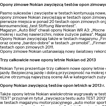
Opony zimowe Nokian zwycięzcą testów opon zimowyc
Pasmo sukcesów i zwycięstw w testach kontynuują nowe
opony zimowe Nokian zwyciężają w testach opon zimowych
pierwsze miejsca w ponad 20 testach opon zimowych orga
konsumenckiej „test Stiftung Warentest”.
Magazyn „Auto Bild” chwali opony Nokian WR A3: „Mocne 
mokrej i suchej nawierzchni, niskie zużycie paliwa”. Ma
Opony Nokian zwyciężają także w testach magazynu „Fir
oraz ocenę „bardzo dobre” w testach „promobil”, „Firme
testach opon zimowych 2011.
Opony zimowe Nokian ustanawiają nowy światowy rekord 
Trzy całkowicie nowe opony letnie Nokian od 2013
Nokian Tyres prezentuje trzy całkiem nowe opony letnie 
jazdy. Bezpieczną jazdę i dobrą przyczepność na mokrej
eLine otrzymują najwyższą ocenę AA w kategoriach zużyci
Opony Nokian zwycięzcą testów opon letnich w 2013 r.
Także opony letnie Nokian wielokrotnie wygrywały w tes
TEST” przyznał im tytuł „zwycięzca testu auto TEST 2013
w testach magazynu motoryzacyjnego „auto motor sport” 