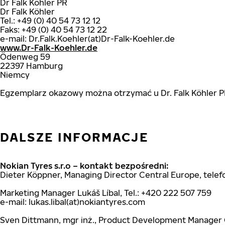
Dr Falk Köhler PR
Dr Falk Köhler
Tel.: +49 (0) 40 54 73 12 12
Faks: +49 (0) 40 54 73 12 22
e-mail: Dr.Falk.Koehler(at)Dr-Falk-Koehler.de
www.Dr-Falk-Koehler.de
Ödenweg 59
22397 Hamburg
Niemcy
Egzemplarz okazowy można otrzymać u Dr. Falk Köhler 
DALSZE INFORMACJE
Nokian Tyres s.r.o – kontakt bezpośredni:
Dieter Köppner, Managing Director Central Europe, telef
Marketing Manager Lukáš Líbal, Tel.: +420 222 507 759
e-mail: lukas.libal(at)nokiantyres.com
Sven Dittmann, mgr inż., Product Development Manager C