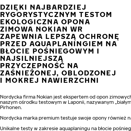
DZIĘKI NAJBARDZIEJ
RYGORYSTYCZNYM TESTOM
EKOLOGICZNA OPONA
ZIMOWA NOKIAN WR
ZAPEWNIA LEPSZĄ OCHRONĘ
PRZED AQUAPLANINGIEM NA
BŁOCIE POŚNIEGOWYM I
NAJSILNIEJSZĄ
PRZYCZEPNOŚĆ NA
ZAŚNIEŻONEJ, OBLODZONEJ
I MOKREJ NAWIERZCHNI
Nordycka firma Nokian jest ekspertem od opon zimowych 
naszym ośrodku testowym w Laponii, nazywanym „białym p
Pirhonen.
Nordycka marka premium testuje swoje opony również na n
Unikalne testy w zakresie aquaplaningu na błocie pośni