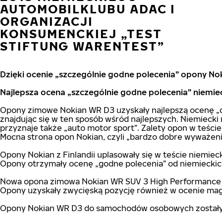
AUTOMOBILKLUBU ADAC I
ORGANIZACJI
KONSUMENCKIEJ „TEST
STIFTUNG WARENTEST”
Dzięki ocenie „szczególnie godne polecenia” opony Nok
Najlepsza ocena „szczególnie godne polecenia” niemi
Opony zimowe Nokian WR D3 uzyskały najlepszą ocenę „do
znajdując się w ten sposób wśród najlepszych. Niemieck
przyznaje także „auto motor sport”. Zalety opon w teście
Mocna strona opon Nokian, czyli „bardzo dobre wyważen
Opony Nokian z Finlandii uplasowały się w teście niemie
Opony otrzymały ocenę „godne polecenia” od niemieckich 
Nowa opona zimowa Nokian WR SUV 3 High Performance z
Opony uzyskały zwycięską pozycję również w ocenie m
Opony Nokian WR D3 do samochodów osobowych zostały oc