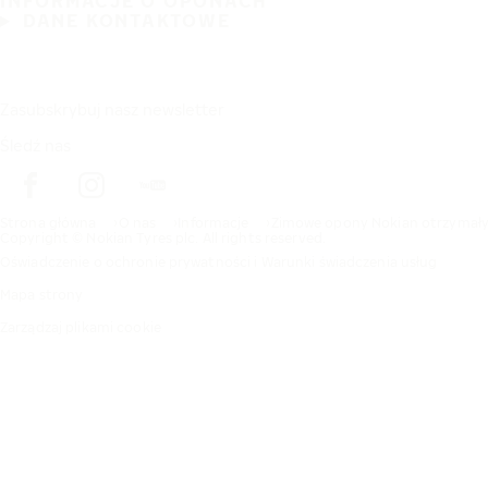
INFORMACJE O OPONACH
DANE KONTAKTOWE
Zasubskrybuj nasz newsletter
Śledź nas
Strona główna
O nas
Informacje
Zimowe opony Nokian otrzymały 
Copyright © Nokian Tyres plc. All rights reserved.
Oświadczenie o ochronie prywatności i Warunki świadczenia usług
Mapa strony
Zarządzaj plikami cookie