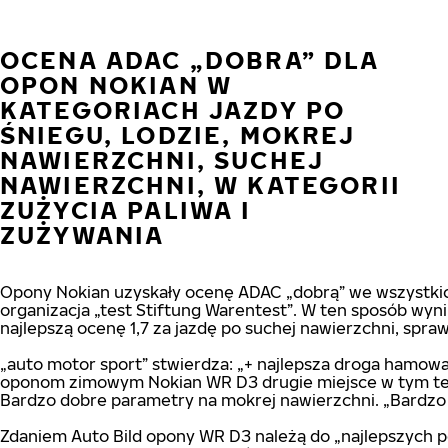
OCENA ADAC „DOBRA” DLA
OPON NOKIAN W
KATEGORIACH JAZDY PO
ŚNIEGU, LODZIE, MOKREJ
NAWIERZCHNI, SUCHEJ
NAWIERZCHNI, W KATEGORII
ZUŻYCIA PALIWA I
ZUŻYWANIA
Opony Nokian uzyskały ocenę ADAC „dobrą” we wszystkich 
organizacja „test Stiftung Warentest”. W ten sposób wyn
najlepszą ocenę 1,7 za jazdę po suchej nawierzchni, spraw
„auto motor sport” stwierdza: „+ najlepsza droga hamow
oponom zimowym Nokian WR D3 drugie miejsce w tym teści
Bardzo dobre parametry na mokrej nawierzchni. „Bardzo s
Zdaniem Auto Bild opony WR D3 należą do „najlepszych p