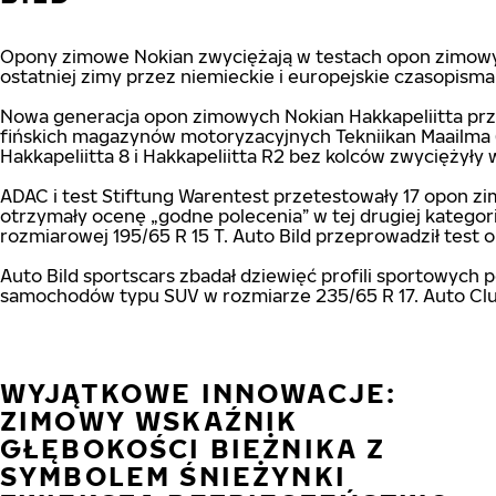
Opony zimowe Nokian zwyciężają w testach opon zimowy
ostatniej zimy przez niemieckie i europejskie czasopis
Nowa generacja opon zimowych Nokian Hakkapeliitta prz
fińskich magazynów motoryzacyjnych Tekniikan Maailma (1
Hakkapeliitta 8 i Hakkapeliitta R2 bez kolców zwyciężył
ADAC i test Stiftung Warentest przetestowały 17 opon 
otrzymały ocenę „godne polecenia” w tej drugiej katego
rozmiarowej 195/65 R 15 T. Auto Bild przeprowadził tes
Auto Bild sportscars zbadał dziewięć profili sportowyc
samochodów typu SUV w rozmiarze 235/65 R 17. Auto Clu
WYJĄTKOWE INNOWACJE:
ZIMOWY WSKAŹNIK
GŁĘBOKOŚCI BIEŻNIKA Z
SYMBOLEM ŚNIEŻYNKI