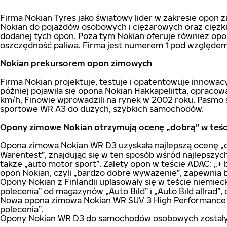
Firma Nokian Tyres jako światowy lider w zakresie opon
Nokian do pojazdów osobowych i ciężarowych oraz ciężki
dodanej tych opon. Poza tym Nokian oferuje również opo
oszczędność paliwa. Firma jest numerem 1 pod względem r
Nokian prekursorem opon zimowych
Firma Nokian projektuje, testuje i opatentowuje innowa
później pojawiła się opona Nokian Hakkapeliitta, oprac
km/h, Finowie wprowadzili na rynek w 2002 roku. Pasmo
sportowe WR A3 do dużych, szybkich samochodów.
Opony zimowe Nokian otrzymują ocenę „dobrą” w teście
Opona zimowa Nokian WR D3 uzyskała najlepszą ocenę „do
Warentest”, znajdując się w ten sposób wśród najlepszyc
także „auto motor sport”. Zalety opon w teście ADAC: „+
opon Nokian, czyli „bardzo dobre wyważenie”, zapewnia
Opony Nokian z Finlandii uplasowały się w teście niemi
polecenia” od magazynów „Auto Bild” i „Auto Bild allrad”,
Nowa opona zimowa Nokian WR SUV 3 High Performance 
polecenia”.
Opony Nokian WR D3 do samochodów osobowych zostały oc