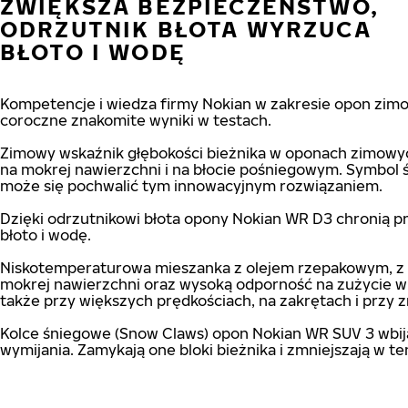
ZWIĘKSZA BEZPIECZEŃSTWO,
ODRZUTNIK BŁOTA WYRZUCA
BŁOTO I WODĘ
Kompetencje i wiedza firmy Nokian w zakresie opon zim
coroczne znakomite wyniki w testach.
Zimowy wskaźnik głębokości bieżnika w oponach zimowych
na mokrej nawierzchni i na błocie pośniegowym. Symbol 
może się pochwalić tym innowacyjnym rozwiązaniem.
Dzięki odrzutnikowi błota opony Nokian WR D3 chronią p
błoto i wodę.
Niskotemperaturowa mieszanka z olejem rzepakowym, z kt
mokrej nawierzchni oraz wysoką odporność na zużycie w z
także przy większych prędkościach, na zakrętach i przy z
Kolce śniegowe (Snow Claws) opon Nokian WR SUV 3 wbija
wymijania. Zamykają one bloki bieżnika i zmniejszają w 