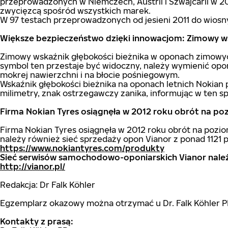
przeprowadzonych w Niemczech, Austrii i Szwajcarii w 201
zwycięzcą spośród wszystkich marek.
W 97 testach przeprowadzonych od jesieni 2011 do wiosny
Większe bezpieczeństwo dzięki innowacjom: Zimowy wsk
Zimowy wskaźnik głębokości bieżnika w oponach zimowych 
symbol ten przestaje być widoczny, należy wymienić opo
mokrej nawierzchni i na błocie pośniegowym.
Wskaźnik głębokości bieżnika na oponach letnich Nokian
milimetry, znak ostrzegawczy zanika, informując w ten 
Firma Nokian Tyres osiągnęła w 2012 roku obrót na po
Firma Nokian Tyres osiągnęła w 2012 roku obrót na pozi
należy również sieć sprzedaży opon Vianor z ponad 112
https://www.nokiantyres.com/produkty
Sieć serwisów samochodowo-oponiarskich Vianor należ
http://vianor.pl/
Redakcja: Dr Falk Köhler
Egzemplarz okazowy można otrzymać u Dr. Falk Köhler 
Kontakty z prasą: