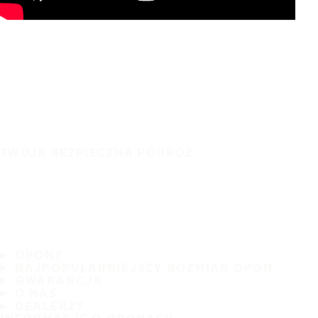
TWOJA BEZPIECZNA PODRÓŻ
OPONY
NAJPOPULARNIEJSZY ROZMIAR OPON
GWARANCJA
O NAS
DEALERZY